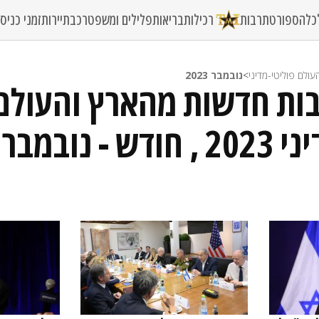
כלה
ספורט
תרבות
רכילות
בריאות
פלילים ומשפט
רכב
תיירות
זמני כני
ולם פוליטי-מדיני
>
נובמבר 2023
בות חדשות מהארץ והעולם
 - נובמבר