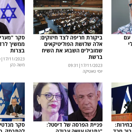
 עם
ביקורת חריפה לצד חיזוקים:
סקר "מעריב
י
אלה שלושת הפוליטיקאים
ממשיך לרדת
שמובילים השבוע את השיח
בצרות
ברשת
0
|
17/11/2023
משה כהן
09:31
|
17/11/2023
יוסי טאטיקה‎‎
חירות:
פניית הפרסה של דיסטל:
סקר מנדטים
בור מרד
"נתניהו עושה עבודה
להתרסק, כמ