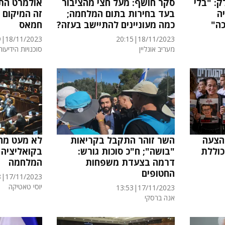
ק: "בלי
סקר חושף: מעל חצי מהציבור
אולמרט התר
ה
בעד בחירות בתום המלחמה;
זה המיקום 
ה"
כמה מעוניינים להתיישב בעזה?
חמאס
9
|
18/11/2023
20:15
|
18/11/2023
מעריב אונליין
סוכנויות הידיעות
להצעה
השר זוהר התקבל בקריאות
לא מעט מה
כוללת
"בושה"; ח"כ סוכות גורש:
בקואליציה 
דרמה בצעדת משפחות
המלחמה
החטופים
8
|
17/11/2023
יוסי טאטיקה‎‎
13:53
|
17/11/2023
אנה ברסקי