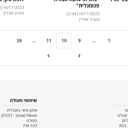
פנומנלית"
4
|
16/11/2023
מעריב אונליין
22:44
|
16/11/2023
מעריב אונליין
26
...
11
10
9
...
1
שיתופי פעולה
שר
אימון אישי באנגלית
אצלנו
jPOST- Israel News
דום
ספורט
R
103 FM