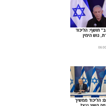
" חושף: הליכוד
, גוש הימין
06:0
: הליכוד ממשיך
ה השיג גנץ?