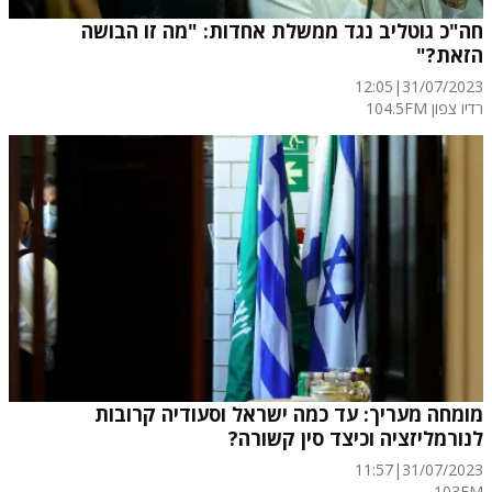
חה"כ גוטליב נגד ממשלת אחדות: "מה זו הבושה
הזאת?"
12:05
|
31/07/2023
רדיו צפון 104.5FM
מומחה מעריך: עד כמה ישראל וסעודיה קרובות
לנורמליזציה וכיצד סין קשורה?
11:57
|
31/07/2023
103FM