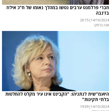
חברי פרלמנט ערבים נטשו במהלך נאומו של ח"כ אילוז
בז'נבה
20:15
|
14/10/2024
אנה ברסקי
היועמ"שית לנתניהו: "הקבינט אינו עיר מקלט להחלטות
בלתי תקינות"
19:09
|
14/10/2024