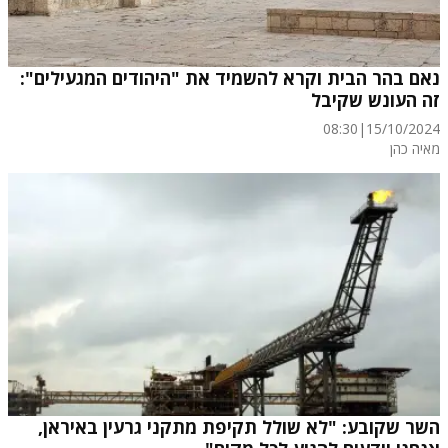
נאם בהר הבית וקרא להשמיד את "היהודים המגעילים":
זה העונש שקיבל
08:30
|
15/10/2024
מאיה כהן
השר שקובע: "לא שולל תקיפת מתקני גרעין באיראן,