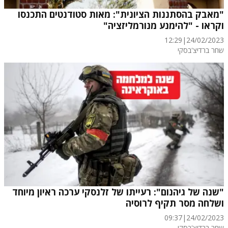
"מאבק בהסתננות הציונית": מאות סטודנטים התכנסו
וקראו - "להימנע מנורמליזציה"
12:29
|
24/02/2023
שחר ברדיצ'בסקי
"שנה של גיהנום": רעייתו של זלנסקי ערכה ראיון מיוחד
ושלחה מסר תקיף לרוסיה
09:37
|
24/02/2023
שחר ברדיצ'בסקי