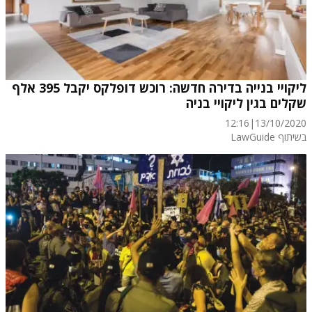
ליקויי בנייה בדירה חדשה: רוכש דופלקס יקבל 395 אלף
שקלים בגין ליקויי בניה
12:16
|
13/10/2020
בשיתוף LawGuide