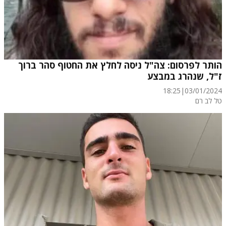
הותר לפרסום: צה"ל ניסה לחלץ את החטוף סהר ברוך
ז"ל, שנהרג במבצע
18:25
|
03/01/2024
טל לב רם