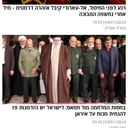
רגע לפני החיסול, אל-עארורי קיבל אזהרה דרמטית - מיד
אחרי נחשפה המבוכה
10:59
|
04/01/2024
מעריב אונליין
בחסות המלחמה מול חמאס: לישראל יש הזדמנות פז
להנחית מכות על איראן
09:43
|
04/01/2024
מתן וסרמן