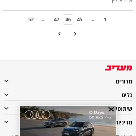
מעריב אונליין
52
...
47
46
45
...
1
מדורים
כלים
שיתופי פעולה
מדיניות