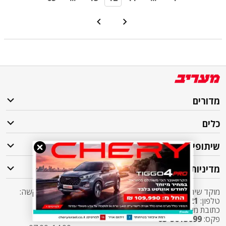
מדורים
כלים
שיתופי פעולה
מדיניות
מוקד שירות לקוחות מעריב אליו ניתן לפנות בכל שאלה או בקשה:
טלפון:
2421*
שלוחה 5 מעריב או
03-7619056
כתובת מייל:
sherut@maariv.co.il
פקס:
03-5613699