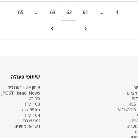
65
...
63
62
61
...
1
שיתופי פעולה
שר
אימון אישי באנגלית
אצלנו
jPOST- Israel News
דום
ספורט
R
103 FM
 סופהשבוע
eco99fm
104 FM
עיתון
זמני שבת
 מעריב
השוואת מחירים
ו
נוי