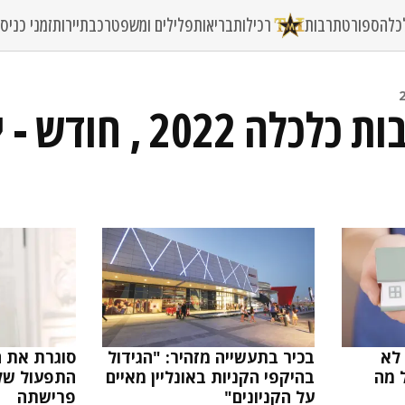
כלה
ספורט
תרבות
רכילות
בריאות
פלילים ומשפט
רכב
תיירות
זמני כני
 2022 , חודש - יוני
לא
בכיר בתעשייה מזהיר: "הגידול
סוגרת את ה
ל מה
בהיקפי הקניות באונליין מאיים
התפעול של
על הקניונים"
פרישתה