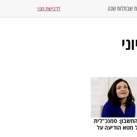
סת שבת
לוח שנה
לרכישת מנוי
חשבון: סמנכ"לית
 מטא הודיעה על