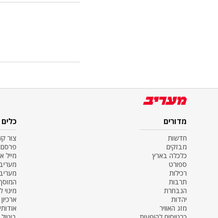
מדורים
כלים
חדשות
צור ק
מבזקים
פרסם 
כלכלה בארץ
מייל א
ספורט
מעריב SS
רכילות
מעריב
תרבות
המוסף
הנבחרת
מינוי ל
יהדות
ארכיון
מזג האוויר
אודותינ
כרטיסים להופעות
ביטול מ