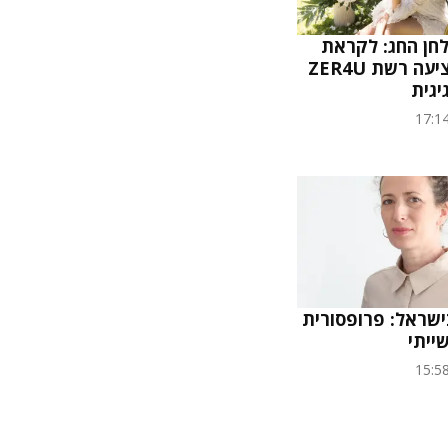
חן החג: לקראת
שבועות, מציעה רשת ZER4U
יגית
17:1
שראל: פרופסורית
ייתי
15:5