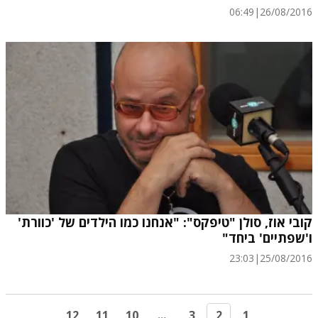
06:49
|
26/08/2016
קובי אוז, סולן "טיפקס": "אנחנו כמו הילדים של 'כוורת'
ו'שפתיים' ביחד"
23:03
|
25/08/2016
12
11
10
...
3
2
1