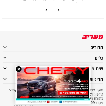
מדורים
כלים
שיתופי פעולה
מדיניות
מוקד שירות לקוחות מעריב אליו ניתן לפנות בכל שאלה או בקשה:
טלפון:
2421*
שלוחה 5 מעריב או
03-7619056
כתובת מייל:
sherut@maariv.co.il
פקס:
03-5613699