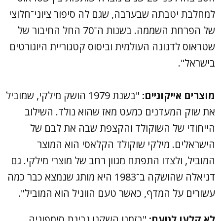
למחלבת יטבתה שבערבה, שגם לה סיפור ציוני־חלוצי
של הפרחת השממה. בשנות ה־70 החל החיבור של
שטראוס לדנונה העולמית וביסוס קטגוריית היוגורטים
בישראל".
מוצרים אייקוניים:
"בשנת 1979 הושק מילקי, שמוביל
את שוק המעדנים כמעט מאז שהוא נולד. השילוב
הייחודי של השוקולד והקצפת שבה את לבם של
הישראלים. מילקי שוקולד הקלאסי הוא המוצר
המוביל, ולצדו התפתח מגוון רחב של מוצרי מילקי. גם
דניאלה שהושקה ב־1983 היא מותג שנמצא כבר כמה
עשורים על המדף, כאשר טעם הווניל הוא המוביל".
לא קלעו לטעם:
"בזמנו השקנו גבינת סימפוניה