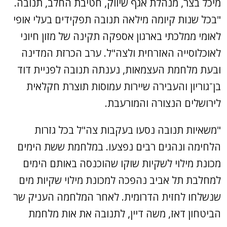
מיכל בצר, מנהלת אגף שיווק, חטיבת החלב, תנובה.
"בכל שנות קיומה מילאה תנובה תפקידים בעלי אופי
לאומי ממלכתי בארגון אספקה תקינה של מזון חיוני
לאוכלוסייה האזרחית ולצה"ל. ערב הכרזת המדינה
ובעת מלחמת העצמאות, נענתה תנובה לפניית דוד
בן־גוריון והעבירה שיירות עמוסות תוצרת חקלאית
לירושלים הנצורה והמורעבת.
"משאיות תנובה נסעו בעקבות צה"ל בכל גזרות
הלחימה ונהגים רבים נפצעו. במלחמת ששת הימים
מכונת מילוי לשקיות שוקו שהוכנסה באותם הימים
למחלבת תל אביב נהפכה למכונת מילוי שקיות מים
שנשלחו לחזית הדרומית. לאחר המלחמה העניק שר
הביטחון דאז, משה דיין, לתנובה את אות מלחמת