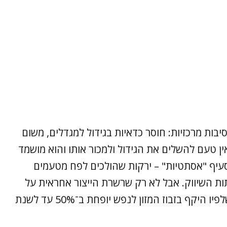
יבות מרכזיות: חוסר כדאיות בגידול למגדלים, משום
ין טעם להשלים את הגידול ולמכור אותו והוא מושמד
סעיף "אסתטיות" – ירקות שהולכים לפח מטעמים
ות השיווק. אבל לא רק שרשרת הייצור אחראית על
הבזבוז – בספטמבר 2015 קבע האו"ם יעד שלפיו היקף בזבוז המזון לנפש יופחת ב־50% עד לשנת