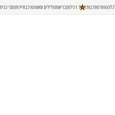
כלה
ספורט
תרבות
רכילות
בריאות
פלילים ומשפט
רכב
תיירות
זמני כני