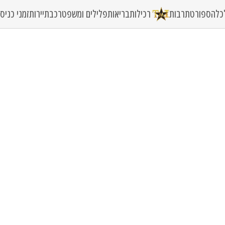
כלה
ספורט
תרבות
רכילות
בריאות
פלילים ומשפט
רכב
תיירות
זמני כני