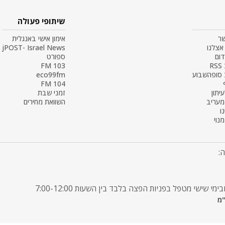
שיתופי פעולה
שר
אימון אישי באנגלית
אצלנו
jPOST- Israel News
דום
ספורט
R
103 FM
 סופהשבוע
eco99fm
104 FM
עיתון
זמני שבת
 מעריב
השוואת מחירים
ו
נוי
: