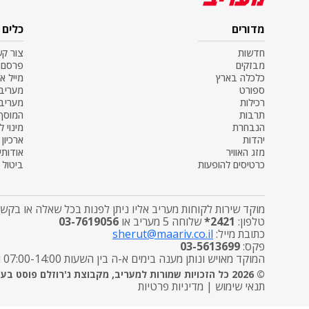
מדורים
כלים
חדשות
צור ק
מבזקים
פרסם 
כלכלה בארץ
מייל א
ספורט
מעריב SS
רכילות
מעריב
תרבות
המוסף
הנבחרת
מינוי ל
יהדות
ארכיון
מזג האוויר
אודותינ
כרטיסים להופעות
ביטול מ
מוקד שירות לקוחות מעריב אליו ניתן לפנות בכל שאלה או בקשה
טלפון:
2421*
שלוחה 5 מעריב או
03-7619056
כתובת מייל:
sherut@maariv.co.il
פקס:
03-5613699
המוקד מאויש ונותן מענה בימים א-ה בין השעות 07:00-14:00 ובימי שישי מטפל בפניות הפצה בלבד בין השעות 7:00-12:00
© 2026 כל הזכויות שמורות למעריב, מקבוצת ג'רוזלם פוסט בע"מ
תנאי שימוש
|
מדיניות פרטיות