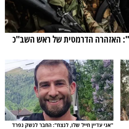
": האזהרה הדרמטית של ראש השב"כ
"אני עדיין חייל שלו, לנצח": החבר לנשק נפרד