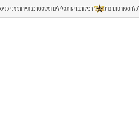
כלה
ספורט
תרבות
רכילות
בריאות
פלילים ומשפט
רכב
תיירות
זמני כני