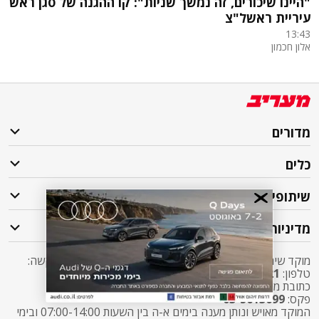
"היינו שיכורים, זה נמשך שניות": קו ההגנה של סגן ראש
עיריית ראשל"צ
13:43
אלון חכמון
מדורים
כלים
שיתופי פעולה
מדיניות
מוקד שירות לקוחות מעריב אליו ניתן לפנות בכל שאלה או בקשה:
טלפון:
2421*
שלוחה 5 מעריב או
03-7619056
כתובת מייל:
sherut@maariv.co.il
פקס:
03-5613699
המוקד מאויש ונותן מענה בימים א-ה בין השעות 07:00-14:00 ובימי