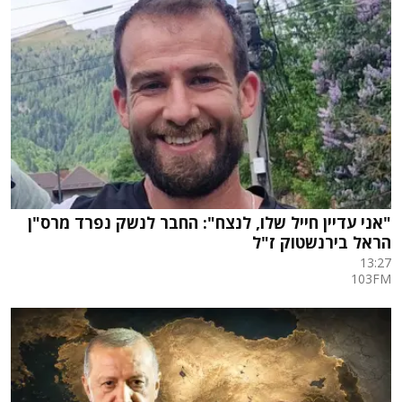
"אני עדיין חייל שלו, לנצח": החבר לנשק נפרד מרס"ן
הראל בירנשטוק ז"ל
13:27
103FM