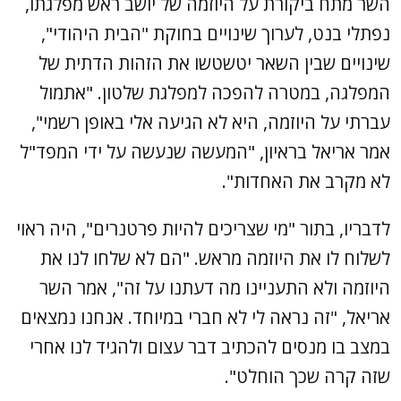
השר מתח ביקורת על היוזמה של יושב ראש מפלגתו,
נפתלי בנט, לערוך שינויים בחוקת "הבית היהודי",
שינויים שבין השאר יטשטשו את הזהות הדתית של
המפלגה, במטרה להפכה למפלגת שלטון. "אתמול
עברתי על היוזמה, היא לא הגיעה אלי באופן רשמי",
אמר אריאל בראיון, "המעשה שנעשה על ידי המפד"ל
לא מקרב את האחדות".
לדבריו, בתור "מי שצריכים להיות פרטנרים", היה ראוי
לשלוח לו את היוזמה מראש. "הם לא שלחו לנו את
היוזמה ולא התעניינו מה דעתנו על זה", אמר השר
אריאל, "זה נראה לי לא חברי במיוחד. אנחנו נמצאים
במצב בו מנסים להכתיב דבר עצום ולהגיד לנו אחרי
שזה קרה שכך הוחלט".