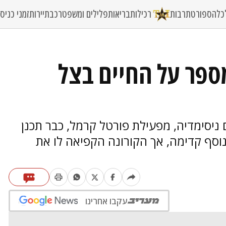
כלה
ספורט
תרבות
רכילות
בריאות
פלילים ומשפט
רכב
תיירות
זמני כני
ספר על החיים בצל
ניסימדיה, מפעילת פורטל קרמל, כבר תכנן
סף קדימה, אך הקורונה הקפיאה לו את
עקבו אחרינו