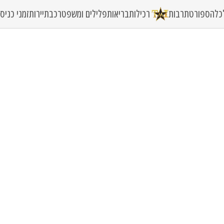
כלה
ספורט
תרבות
רכילות
בריאות
פלילים ומשפט
רכב
תיירות
זמני כני