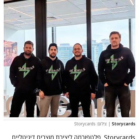
Storycards
| צילום: Storycards
Storycards, פלטפורמה ליצירת מוצרים דיגיטליים