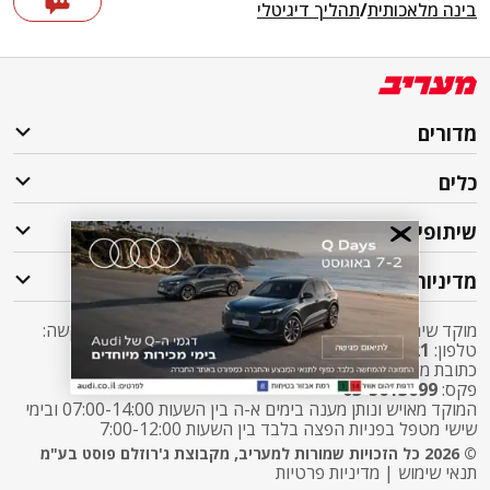
בינה מלאכותית
/
תהליך דיגיטלי
מדורים
כלים
שיתופי פעולה
מדיניות
מוקד שירות לקוחות מעריב אליו ניתן לפנות בכל שאלה או בקשה:
טלפון:
2421*
שלוחה 5 מעריב או
03-7619056
כתובת מייל:
sherut@maariv.co.il
פקס:
03-5613699
המוקד מאויש ונותן מענה בימים א-ה בין השעות 07:00-14:00 ובימי
שישי מטפל בפניות הפצה בלבד בין השעות 7:00-12:00
© 2026 כל הזכויות שמורות למעריב, מקבוצת ג'רוזלם פוסט בע"מ
תנאי שימוש
|
מדיניות פרטיות