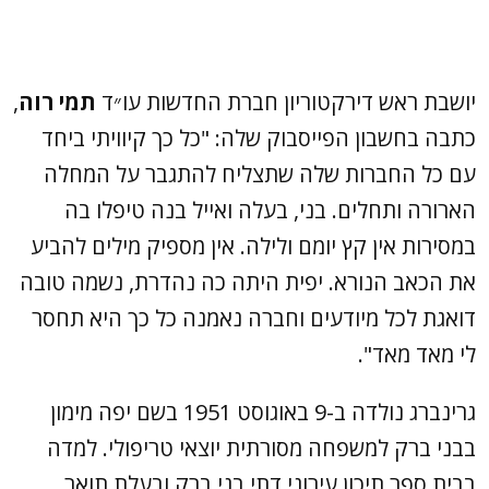
יושבת ראש דירקטוריון חברת החדשות עו״ד
תמי רוה
,
כתבה בחשבון הפייסבוק שלה: "כל כך קיוויתי ביחד
עם כל החברות שלה שתצליח להתגבר על המחלה
הארורה ותחלים. בני, בעלה ואייל בנה טיפלו בה
במסירות אין קץ יומם ולילה. אין מספיק מילים להביע
את הכאב הנורא. יפית היתה כה נהדרת, נשמה טובה
דואגת לכל מיודעים וחברה נאמנה כל כך היא תחסר
לי מאד מאד".
גרינברג נולדה ב-9 באוגוסט 1951 בשם יפה מימון
בבני ברק למשפחה מסורתית יוצאי טריפולי. למדה
בבית ספר תיכון עירוני דתי בני ברק ובעלת תואר