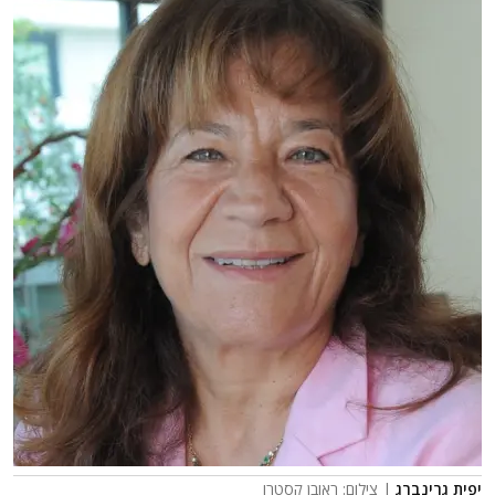
יפית גרינברג
| צילום: ראובן קסטרו