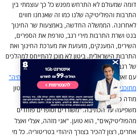
דומה שמעולם לא התרחש מפגש כל כך עוצמתי בין
התרבות והפוליטיקה שלנו כמו זה שאנחנו חווים
לאחרונה. הממשלה החדשה, באמצעות שר החינוך
בנט ושרת התרבות מירי רגב, טורפת את הספרים,
השירים, המענקים, מזעזעת את מערכת החינוך ואת
התרבות הישראלית. ביטון לא מוכן להתייחס למהלכים
של רגב, אין לו קשר למשרד התרבות.
עם זאת, מבהיר המשורר כי
הוצאת הספר "גדר חיה"
מתוכנית הלימודים
"אינה הולמת את דעותי". ביטון
מודה כי המציאות הפוליטית בשנים האחרונות
משפיעה על הכתיבה. "משוררים וסופרים פוחדים
מהפוליטיקאים", הוא טוען. "אני מזהה, אצלי ואצל
אחרים, רצון להכיר בצורך היהודי בטריטוריה. כל מי