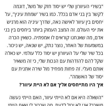
"בשירי העיוורון שלי יש יסוד חזק של משל, דוגמה
לקשר בין בני אדם בכלל. כמו בשיר 'שמחת עיניך', על
יחסים בין עיוור לאישה נאה, שדרך עיניה הוא מרגיש
את יפי העולם. זה המצב העמוק ביותר ביחסים בין בני
אדם, מה שאנחנו קוראים לו אמפתיה. כשאין הכרה
במשמעות של האחר, נוצר נתק, יש שנאה, יש ניכור.
בכל שיר שלי על העיוורון יש יסוד כלל עולמי. יש כאלה
שקל להם להזדהות עם הנכות שלי, כי זה משאיר
אותם מעלי. זה פחות מפחיד מול שירה אתנית עם
יסוד של האשמה".
איך היו מתייחסים אליך אם לא היית עיוור?
"השאלה היא אם לא הייתי עיוור, האם הייתי נעשה
משורר? אני לא יכול לדעת. מה שברור לי שאם הייתי