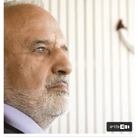
4
גלריה