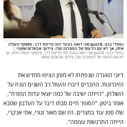
נפתלי בנט. &quot;אני רואה בצעד הזה פריצת דרך, ומשתף פעולה
איתו, אך לא עם הדעות של המפלגה שלו. צילום: אבשלום ששוני
|
נפתלי בנט. &quot;אני רואה בצעד הזה פריצת דרך, ומשתף פעולה איתו, אך
לא עם הדעות של המפלגה שלו. צילום: אבשלום ששוני
דיוני הוועדה שנפתחו לא מזמן הציפו מחדש את
הזיכרונות. החברים דיברו והעוול רב השנים הונח על
השולחן. "הייתה ישיבה של כמה יוצאי עדות המזרח",
אומר ביטון. "הסופר חיים סבתו דיבר על העלבון שסבא
שלו ספג עוד במצרים. היו שם מאור זגורי, אתי אנקרי,
הייתה התרגשות עצומה".