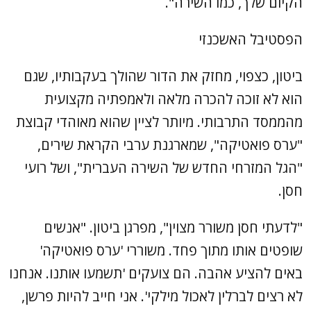
הקיום שלך, כמו השירה".
הפסטיבל האשכנזי
ביטון, כצפוי, מחזק את הדור שהולך בעקבותיו, שגם
הוא לא זוכה להכרה מלאה ולאמפתיה מקצועית
מהממסד התרבותי. מיותר לציין שהוא מאוהדי קבוצת
"ערס פואטיקה", שמארגנת ערבי הקראת שירים,
"הגל המזרחי החדש של השירה העברית", ושל רועי
חסן.
"לדעתי חסן משורר מצוין", מפרגן ביטון. "אנשים
שופטים אותו מתוך פחד. משוררי 'ערס פואטיקה'
באים להציע אהבה. הם צועקים 'תשמעו אותנו. אנחנו
לא רצים לברלין לאכול מילקי'. אני חייב להיות פרשן,