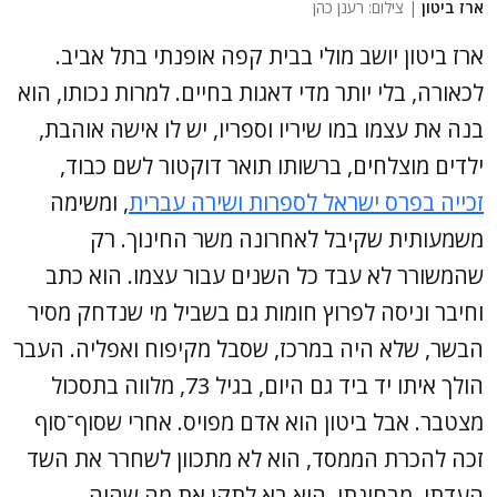
ארז ביטון
| צילום: רענן כהן
ארז ביטון יושב מולי בבית קפה אופנתי בתל אביב.
לכאורה, בלי יותר מדי דאגות בחיים. למרות נכותו, הוא
בנה את עצמו במו שיריו וספריו, יש לו אישה אוהבת,
ילדים מוצלחים, ברשותו תואר דוקטור לשם כבוד,
זכייה בפרס ישראל לספרות ושירה עברית
, ומשימה
משמעותית שקיבל לאחרונה משר החינוך. רק
שהמשורר לא עבד כל השנים עבור עצמו. הוא כתב
וחיבר וניסה לפרוץ חומות גם בשביל מי שנדחק מסיר
הבשר, שלא היה במרכז, שסבל מקיפוח ואפליה. העבר
הולך איתו יד ביד גם היום, בגיל 73, מלווה בתסכול
מצטבר. אבל ביטון הוא אדם מפויס. אחרי שסוף־סוף
זכה להכרת הממסד, הוא לא מתכוון לשחרר את השד
העדתי. מבחינתו, הוא בא לתקן את מה שהיה