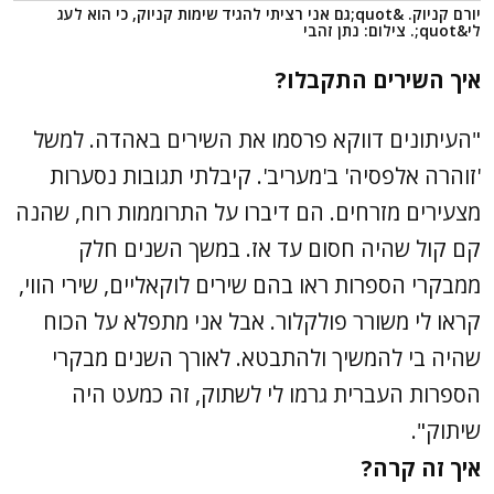
יורם קניוק. &quot;גם אני רציתי להגיד שימות קניוק, כי הוא לעג
לי&quot;. צילום: נתן זהבי
איך השירים התקבלו?
"העיתונים דווקא פרסמו את השירים באהדה. למשל
'זוהרה אלפסיה' ב'מעריב'. קיבלתי תגובות נסערות
מצעירים מזרחים. הם דיברו על התרוממות רוח, שהנה
קם קול שהיה חסום עד אז. במשך השנים חלק
ממבקרי הספרות ראו בהם שירים לוקאליים, שירי הווי,
קראו לי משורר פולקלור. אבל אני מתפלא על הכוח
שהיה בי להמשיך ולהתבטא. לאורך השנים מבקרי
הספרות העברית גרמו לי לשתוק, זה כמעט היה
שיתוק".
איך זה קרה?