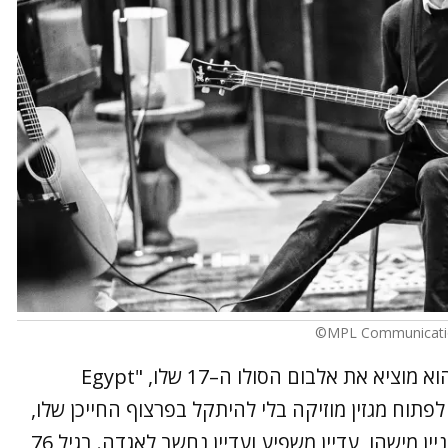
פול מקרטני חי. שלא לומר, חי מתמיד. היום הוא מוציא את אלבום הסולו ה–17 שלו, "Egypt
פשר לפתוח מגזין מוזיקה בלי להיתקל בפרצוף החייכן שלו,
החוגג את העובדה שהוא עדיין כאן, עדיין מעניין מישהו, עדיין משפיע ועדיין נחשב לאגדה. בגיל 76