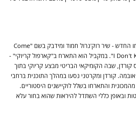
בחודש יוני שחרר מקרטני שני שירים מאלבומו החדש - שיר רוק'נרול חמוד ומידבק בשם "Come
On to Me" ובלדת פסנתר יפה בשם "I Don't Know". במקביל הוא התארח ב"קארפול קריוקי" -
מס קורדן, שבה הקומיקאי הבריטי מבצע קריוקי בתוך
ל אובמה. קורדן ומקרטני נסעו במהלך התוכנית ברחבי
ו מהמכונית והתארחו בשלל לוקיישנים היסטוריים.
טות ובאופן כללי השתדל להיראות שהוא בחור עלא