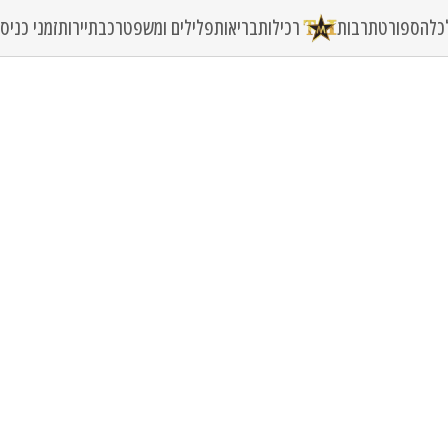
כלה
ספורט
תרבות
רכילות
בריאות
פלילים ומשפט
רכב
תיירות
זמני כני