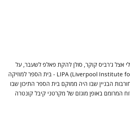
לי אצל ג'רביס קוקר, סולן להקת פאלפ לשעבר, על
במת האודיטוריום של LIPA (Liverpool Institute for Performing Arts) - בית הספר למוזיקה
 הקים בליברפול בשנות ה–90 על חורבות הבניין שבו היה ממוקם בית הספר התיכון שבו
רוח המרומם באופן מוגזם של מקרטני קיבל קונטרה