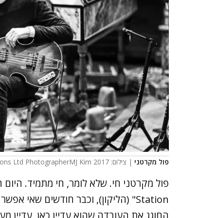
פול מקרטני
| צילום: 2017 MPL Communications Ltd PhotographerMJ Kim©
Station" (הליקון), וכבר חודשים שאי א