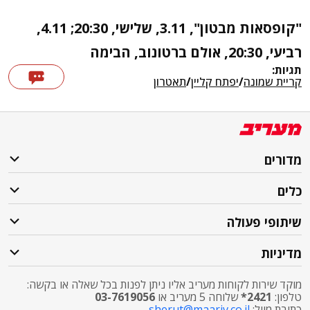
"קופסאות מבטון", 3.11, שלישי, 20:30; 4.11,
רביעי, 20:30, אולם ברטונוב, הבימה
תגיות:
קריית שמונה
/
יפתח קליין
/
תאטרון
מדורים
כלים
שיתופי פעולה
מדיניות
מוקד שירות לקוחות מעריב אליו ניתן לפנות בכל שאלה או בקשה:
טלפון:
2421*
שלוחה 5 מעריב או
03-7619056
כתובת מייל:
sherut@maariv.co.il