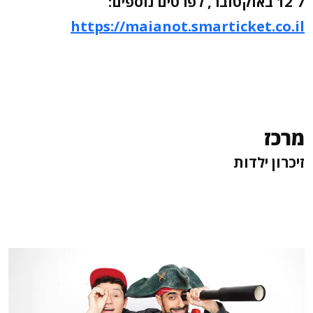
7־12 באוקטובר, לפרטים נוספים:
https://maianot.smarticket.co.il
מרכז
זיכרון ילדות