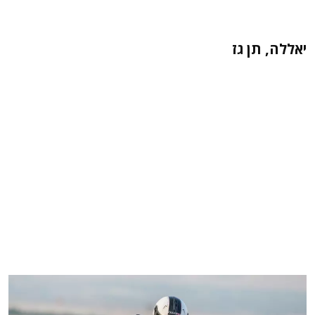
יאללה, תן גז