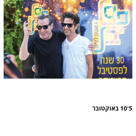
5־10 באוקטובר