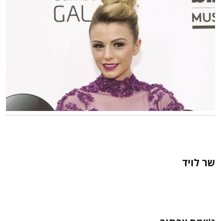
שר לויד