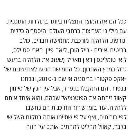
ככל הנראה המוצר המצליח ביותר בתולדות התוכנית,
עם מיליוני מעריצות ברחבי העולם והיסטריה כללית
וגורפת. הלהקה מורכבת מחמישה חברים, כולם
בריטים ואירים - נייל הורן, ליאם פיין, הארי סטיילס,
לואי טומלינסון וזאין מאליק (שעזב את הלהקה ברעש
גדול במרץ האחרון). כל החמישה הגיעו לאודישנים של
״אקס פקטור״ בריטניה אי שם ב-2010, ונבחנו
בנפרד. הם התקבלו בנפרד, אבל עין הנץ של סיימון
קאוול זיהתה את הפוטנציאל שבהם, והוא איחד אותם
ללהקה. עוד בזמן שידור התוכנית הם נחשבו
לפייבוריטים, ואף על פי שסיימו אותה במקום השלישי
בלבד, קאוול החליט להחתים אותם על חוזה