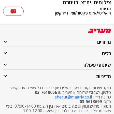
צילומים: יח"צ, רויטרס
תגיות:
ריאליטי
/
אקס פקטור
/
וואן דיירקשן
מדורים
כלים
שיתופי פעולה
מדיניות
מוקד שירות לקוחות מעריב אליו ניתן לפנות בכל שאלה או בקשה:
טלפון:
2421*
שלוחה 5 מעריב או
03-7619056
כתובת מייל:
sherut@maariv.co.il
פקס:
03-5613699
המוקד מאויש ונותן מענה בימים א-ה בין השעות 07:00-14:00 ובימי
שישי מטפל בפניות הפצה בלבד בין השעות 7:00-12:00