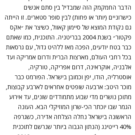
הדבר החמקמק הזה שמבדיל בין סתם אנשים
כישרוניים (יותר או פחות) לבין סופר סטארים. זו הייתה
גם נקודת המוצא של סיימון קאוול, כשיצר את ״אקס
פקטור״ בשנת 2004 בבריטניה. התוכנית, כמו שאתם
כבר בטח יודעים, הפכה מאז ללהיט גדול, עם גרסאות
בכל רחבי העולם, מארצות הברית ודרום אמריקה ועד
אלבניה, אוקראינה, דרום אפריקה, טורקיה,
אוסטרליה, הודו, יפן וכמובן בישראל. הפורמט כבר
מוכר היטב: ארבעה שופטים אחראים לארבע קבוצות,
מתוכן נושרים מדי שבוע מתמודדים שונים, עד אירוע
הגמר שבו יוכתר הכי-שרון המוזיקלי הבא. העונה
הראשונה בישראל נחלה הצלחה אדירה, כשגרפה
40% רייטינג (הנתון הגבוה ביותר שנרשם לתוכנית