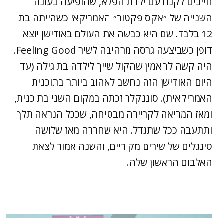
חייבים לקנח עם ילדת הפלא, שהופיעה בעונה
השנייה של ״אקס פקטור״ האמריקאי כשהייתה בת
12 בלבד. שם היא כבשה את העולם באודישן יוצא
דופן כשביצעה גרסה מרהיבה לשיר Feeling Good.
היה קשה להאמין שהקול שייך לילדה בת גילה (עד
היום האודישן הזה נחשב לאהוב ביותר בתוכנית
האמריקאית). סוננקלר זכתה במקום השני בתוכנית,
ומאז המריאה לקריירה מבטיחה, שככל הנראה תלך
ותתעבה ככל שתגדל. היא שחררה מאז שלושה
סינגלים של שירים מקוריים, והשנה אמור לצאת
האלבום הראשון שלה.