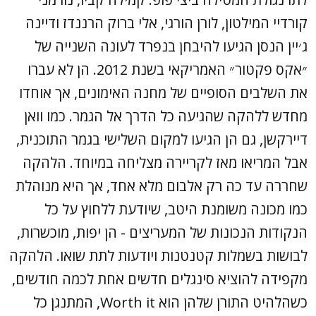
קורדיי המילטון, לורן הורגי, אלי ברוק הרננדז ודיינה
ג׳יין הנסן הגיעו להיבחן בנפרד לעונה השנייה של
״אקס פקטור״ האמריקאי בשנת 2012. הן לא עברו
את השלבים הסופיים של מחנה האימונים, אך אוחדו
מחדש ללהקה שהגיעה כל הדרך אל הגמר. כמו וואן
דיירקשן, גם הן הגיעו למקום השלישי בגמר התוכנית,
אבל המריאו מאז לקריירה מצליחה במיוחד. הלהקה
שחררה עד כה רק אלבום מלא אחד, אך היא מנוהלת
כמו מכונה משומנת היטב, שיודעת ללחוץ על כל
הנקודות הנכונות של המעריצים - הן יפות, מוכשרות,
לבושות בשמלות קטנטנות ויודעות לתת שואו. הלהקה
מקפידה להוציא סינגלים חדשים אחת לכמה חודשים,
כשהלהיט התורן שלהן הוא Worth it, המתנגן כל