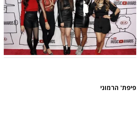
פיפת' הרמוני