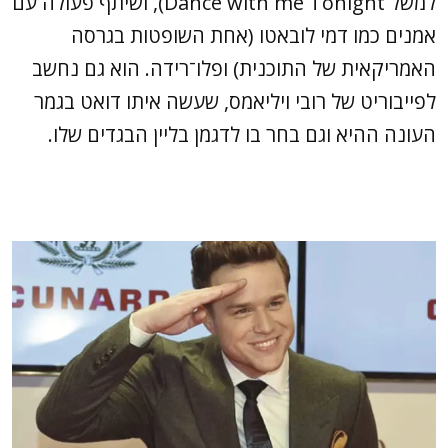
למשל Dance with me Tonight), ושיתף פעולה עם
אמנים כמו דמי לובאטו (אחת השופטות בגרסה
האמריקאית של התוכנית) ופלו־רידה. הוא גם נחשב
לפייבוריט של רובי ויליאמס, שעשה איתו דואט בגמר
העונה ההיא וגם בחר בו לדגמן בליין הבגדים שלו.