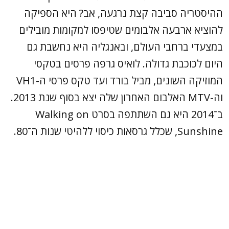
ההיסטריה סביבה קצת נרגעה, אב? היא הספיקה
להוציא ארבעה אלבומים שטיפסו למקומות מובילים
במצעדי ברחבי העולם, ובאנגליה היא נחשבת גם
היום לכוכבת גדולה. לואיס גרפה פרסים בטקסי
המוזיקה השונים, מביל בורד ועד טקס פרסי ה-VH1
וה-MTV האלבום האחרון שלה יצא בסוף שנת 2013.
ב־2014 היא גם השתתפה בסרט Walking on
Sunshine, שכלל גרסאות כיסוי ללהיטי שנות ה־80.