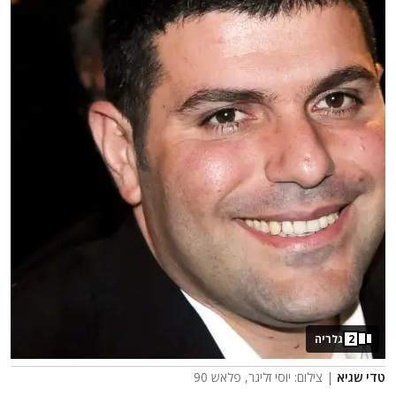
2
גלריה
טדי שגיא
| צילום: יוסי זליגר, פלאש 90