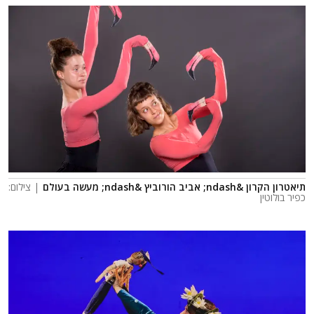
תיאטרון הקרון &ndash; אביב הורוביץ &ndash; מעשה בעולם
| צילום:
כפיר בולוטין