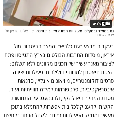
4
גלריה
גם בממ"ד ובמקלט. פעילויות הפוגה מקוונות חינמיות
| צילום: מוזיאון תל
אביב לאמנות
בעקבות מבצע "עם כלביא" והמצב הביטחוני מול
איראן, מוסדות התרבות הבולטים בארץ התגייסו ופתחו
לציבור מאגר עשיר של תכנים מקוונים ללא תשלום:
הצגות תיאטרון למבוגרים ולילדים, פעילויות יצירה,
סרטים דוקומנטריים, מוזיאונים אונליין, סדנאות
אינטראקטיביות, פלטפורמות למידה חווייתיות ועוד.
מטרת המהלך היא להקל, ולו במעט, על התחושות
הקשות ולהעניק לכל בית אפשרות להתמלא בתוכן
מעשיר ומחזק. הפעילויות זמינות לקהל הרחב בלחיצת