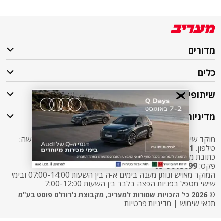
מדורים
כלים
שיתופי פעולה
מדיניות
מוקד שירות לקוחות מעריב אליו ניתן לפנות בכל שאלה או בקשה:
טלפון:
2421*
שלוחה 5 מעריב או
03-7619056
כתובת מייל:
sherut@maariv.co.il
פקס:
03-5613699
המוקד מאויש ונותן מענה בימים א-ה בין השעות 07:00-14:00 ובימי
שישי מטפל בפניות הפצה בלבד בין השעות 7:00-12:00
© 2026 כל הזכויות שמורות למעריב, מקבוצת ג'רוזלם פוסט בע"מ
תנאי שימוש
|
מדיניות פרטיות