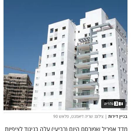
3
גלריה
בניין דירות
| צילום: שריה דיאמנט, פלאש 90
מדד אפריל שפורסם היום (רביעי) עלה בניגוד לציפיות