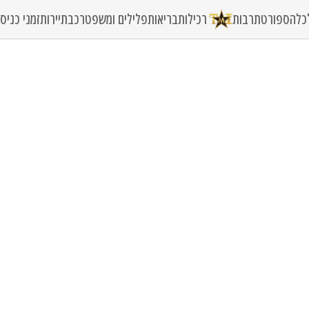
כלה
ספורט
תרבות
רכילות
בריאות
פלילים ומשפט
רכב
תיירות
זמני כני