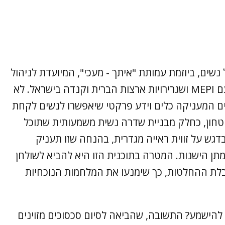
שים, ביוזמת עמותת "איתך - מעכי", המיועדת לניהול
משא ומתן מדיני בראייה מגדרית, בשותפות עם MEPI ושגרירויות ארצות הברית וקנדה בישראל. לא
 המעניקה כלים וידע פרקטי שיאפשרו לנשים לקחת
טחון, כחלק מבניית שדרה נשית משמעותית שתוכל
דגש על זווית ראייה מגדרית, בהנחה שזו תעניק
תן הישנות. המטרה בתוכנית הזו היא להביא לשולחן
בלת ההחלטות, כך שימנעו את המלחמות הנוכחיות
 להישמע? התשובה, שהביאה לסיום סכסוכים מזוינים