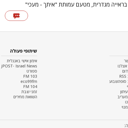
ראייה מגדרית, מטעם עמותת "איתך - מעכי"
שיתופי פעולה
שר
אימון אישי באנגלית
אצלנו
jPOST- Israel News
דום
ספורט
R
103 FM
 סופהשבוע
eco99fm
104 FM
עיתון
זמני שבת
 מעריב
השוואת מחירים
ו
נוי
: