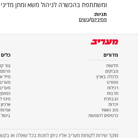
ומשתתפת בהכשרה לניהול משא ומתן מדיני ב
תגיות:
פמיניזם
/
נשים
מדורים
כלים
חדשות
צור ק
מבזקים
פרסם 
כלכלה בארץ
מייל א
ספורט
מעריב SS
רכילות
מעריב
תרבות
המוסף
הנבחרת
מינוי ל
יהדות
ארכיון
מזג האוויר
אודותינ
כרטיסים להופעות
ביטול מ
מוקד שירות לקוחות מעריב אליו ניתן לפנות בכל שאלה או בקשה