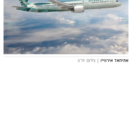
אתיחאד אירווייז
| צילום: יח''צ