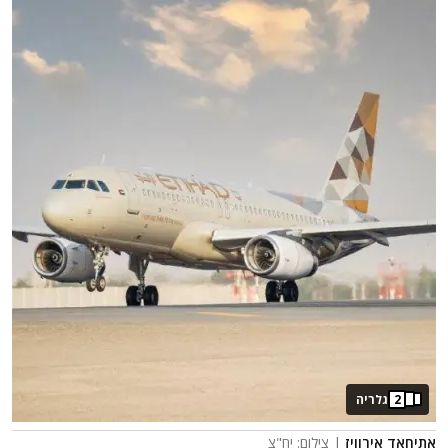
2
גלריה
אתיחאד אירוויז
| צילום: יח"צ