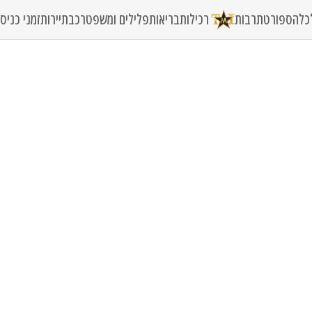
כלה
ספורט
תרבות
רכילות
בריאות
פלילים ומשפט
רכב
תיירות
זמני כני