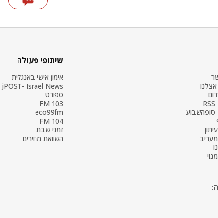
שיתופי פעולה
שר
אימון אישי באנגלית
אצלנו
jPOST- Israel News
דום
ספורט
R
103 FM
 סופהשבוע
eco99fm
104 FM
עיתון
זמני שבת
 מעריב
השוואת מחירים
ו
נוי
: