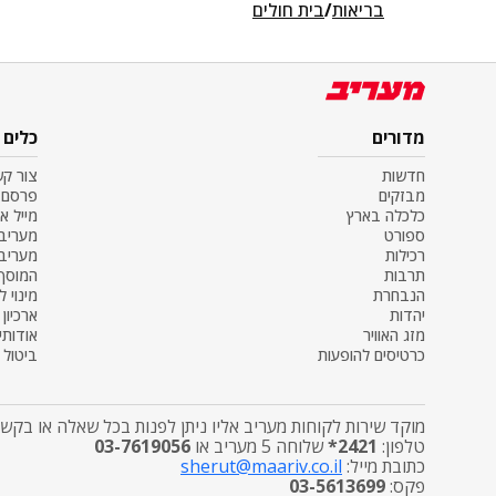
בריאות
/
בית חולים
מדורים
כלים
חדשות
צור ק
מבזקים
פרסם 
כלכלה בארץ
מייל א
ספורט
מעריב SS
רכילות
מעריב
תרבות
המוסף
הנבחרת
מינוי ל
יהדות
ארכיון
מזג האוויר
אודותינ
כרטיסים להופעות
ביטול מ
מוקד שירות לקוחות מעריב אליו ניתן לפנות בכל שאלה או בקשה
טלפון:
2421*
שלוחה 5 מעריב או
03-7619056
כתובת מייל:
sherut@maariv.co.il
פקס:
03-5613699