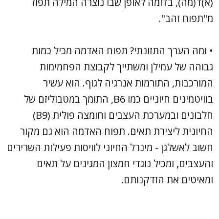
(א)ד(מה), בדומה לאופן שבו נוצרה המילה תפוז
מ"תפוח זהב".
• ומה הערך התזונתי? תפוח האדמה מכיל כמות
גבוהה של עמילן ומשתייך לקבוצת הפחמימות
המורכבות, התורמות אנרגיה לגוף. הוא עשיר
בוויטמינים חיוניים כמו B6, התומך במטבוליזם של
חלבונים ובמערכת העצבים וחומצה פולית (B9)
החיונית ליצירת תאים. תפוח האדמה הוא גם מקור
חשוב לאשלגן - מינרל החיוני לוויסות פעילות השרירים
והעצבים, ומכיל נוגדי חמצון המגינים על תאים
ומאיטים את הזדקנותם.