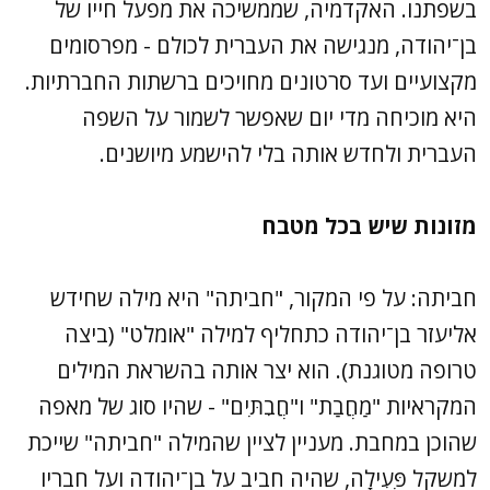
בשפתנו. האקדמיה, שממשיכה את מפעל חייו של
בן־יהודה, מנגישה את העברית לכולם - מפרסומים
מקצועיים ועד סרטונים מחויכים ברשתות החברתיות.
היא מוכיחה מדי יום שאפשר לשמור על השפה
העברית ולחדש אותה בלי להישמע מיושנים.
מזונות שיש בכל מטבח
חביתה: על פי המקור, "חביתה" היא מילה שחידש
אליעזר בן־יהודה כתחליף למילה "אומלט" (ביצה
טרופה מטוגנת). הוא יצר אותה בהשראת המילים
המקראיות "מַחֲבַת" ו"חֲבִתִּים" - שהיו סוג של מאפה
שהוכן במחבת. מעניין לציין שהמילה "חביתה" שייכת
למשקל פְּעִילָה, שהיה חביב על בן־יהודה ועל חבריו