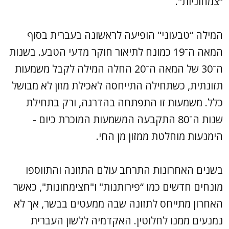
“צמחוניות".
המילה “טבעוני" הופיעה לראשונה בעברית בסוף
המאה ה־19 כמונח לתיאור חוקר מדעי הטבע. בשנות
ה־30 של המאה ה־20 החלה המילה לקבל משמעות
תזונתית, כשתחילה התייחסה לאכילת מזון לא מבושל
כלל. משמעות זו התפתחה בהדרגה, ורק בתחילת
שנות ה־80 התקבעה המשמעות המוכרת כיום -
הימנעות מוחלטת ממזון מן החי.
בשנים האחרונות התרחב עולם התזונה והתווספו
מונחים חדשים כמו “פירותנות" ו"חצימחונות", כאשר
האחרון מתייחס לתזונה שבה ממעטים בבשר, אך לא
נמנעים ממנו לחלוטין. האקדמיה ללשון העברית