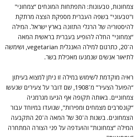
צמחונות, טבעונות: התפתחות המונחים “צמחוני"
ו"טבעוני" בשפה העברית מספקת הצצה מרתקת
להיסטוריה של הרגלי התזונה בארץ ישראל. המילה
“צמחוני" החלה להופיע בעברית בראשית המאה
ה־20, כתרגום למילה האנגלית vegetarian, ושימשה
לתיאור אנשים שנמנעו מאכילת בשר.
ראיה מוקדמת לשימוש במילה זו ניתן למצוא בעיתון
“הפועל הצעיר" מ־1908, שם דובר על צעירים שנעשו
צמחוניים. באותה תקופה אף הגיעו מגרמניה
“קונסרבים מצמחים ומפירות", שנועדו במיוחד עבור
הצמחונים. בשנות ה־30 של המאה ה־20 התקבעה
המילה “צמחונות" והועדפה על פני הצורה המתחרה