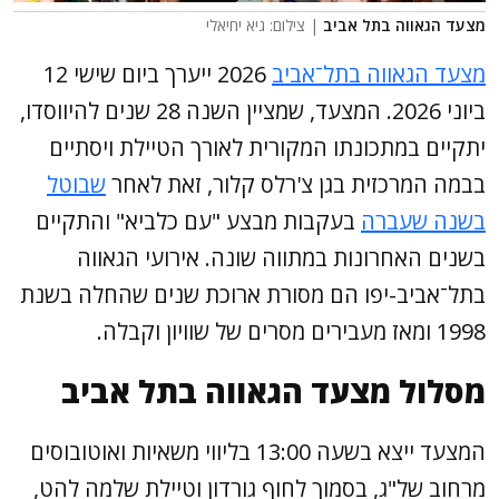
מצעד הגאווה בתל אביב
| צילום: גיא יחיאלי
מצעד הגאווה בתל־אביב
2026 ייערך ביום שישי 12
ביוני 2026. המצעד, שמציין השנה 28 שנים להיווסדו,
יתקיים במתכונתו המקורית לאורך הטיילת ויסתיים
בבמה המרכזית בגן צ'רלס קלור, זאת לאחר
שבוטל
בשנה שעברה
בעקבות מבצע "עם כלביא" והתקיים
בשנים האחרונות במתווה שונה. אירועי הגאווה
בתל־אביב-יפו הם מסורת ארוכת שנים שהחלה בשנת
1998 ומאז מעבירים מסרים של שוויון וקבלה.
מסלול מצעד הגאווה בתל אביב
המצעד ייצא בשעה 13:00 בליווי משאיות ואוטובוסים
מרחוב של"ג, בסמוך לחוף גורדון וטיילת שלמה להט,