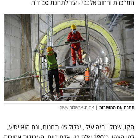
המרכזית ורחוב אלנבי - עד לתחנת סבידור.
תחנת אם המושבות
| צילום: אבשלום ששוני
הקו, שכולו יהיה עילי, יכלול 45 תחנות, וגם הוא יסיע,
לפי הצפי, כ־180 אלף בני אדם ביום. העבודות אמורות