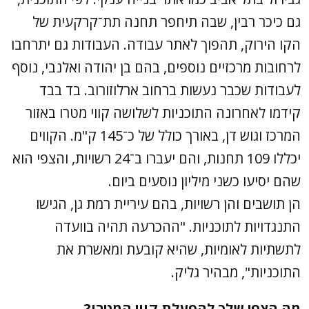
גם כיכר רבין, שבה תיחפר תחנה תת־קרקעית של
הקו הירוק, תהפוך לאתר עבודה. העבודות גם יתרחבו
לרחובות מרכזיים נוספים, בהם בן יהודה ואלנבי, נוסף
לעבודות שכבר נעשות ברחוב ארלוזורוב. בד בבד
קידמו לאחרונה התוכניות לשלושה קווי מטרו באזור
המרכז וגוש דן, באורך כולל של כ־145 ק"מ. הקווים
יכללו 109 תחנות, והם יעברו ב־24 רשויות, והצפי הוא
שהם יסיעו כשני מיליון נוסעים ביום.
הן תושבים והן רשויות, בהם עיריית רמת גן, הגישו
התנגדויות לתוכניות. "ההכרעה תהיה בוועדה
לתשתיות לאומיות, שהיא קובעת ומאשרת את
התוכניות", מבהיר גליק.
מה הצפי שלך להפעלת קווי המטרו?