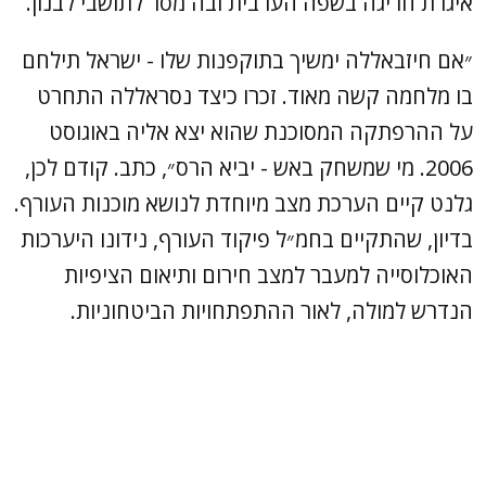
איגרת חריגה בשפה הערבית ובה מסר לתושבי לבנון.
״אם חיזבאללה ימשיך בתוקפנות שלו - ישראל תילחם
בו מלחמה קשה מאוד. זכרו כיצד נסראללה התחרט
על ההרפתקה המסוכנת שהוא יצא אליה באוגוסט
2006. מי שמשחק באש - יביא הרס״, כתב. קודם לכן,
גלנט קיים הערכת מצב מיוחדת לנושא מוכנות העורף.
בדיון, שהתקיים בחמ״ל פיקוד העורף, נידונו היערכות
האוכלוסייה למעבר למצב חירום ותיאום הציפיות
הנדרש למולה, לאור ההתפתחויות הביטחוניות.