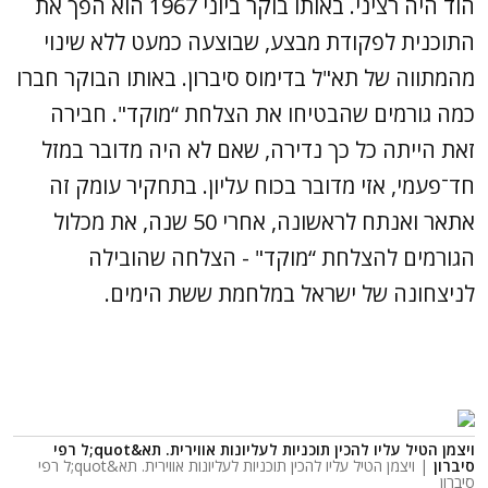
הוד היה רציני. באותו בוקר ביוני 1967 הוא הפך את
התוכנית לפקודת מבצע, שבוצעה כמעט ללא שינוי
מהמתווה של תא"ל בדימוס סיברון. באותו הבוקר חברו
כמה גורמים שהבטיחו את הצלחת “מוקד". חבירה
זאת הייתה כל כך נדירה, שאם לא היה מדובר במזל
חד־פעמי, אזי מדובר בכוח עליון. בתחקיר עומק זה
אתאר ואנתח לראשונה, אחרי 50 שנה, את מכלול
הגורמים להצלחת “מוקד" - הצלחה שהובילה
לניצחונה של ישראל במלחמת ששת הימים.
ויצמן הטיל עליו להכין תוכניות לעליונות אווירית. תא&quot;ל רפי
סיברון
| ויצמן הטיל עליו להכין תוכניות לעליונות אווירית. תא&quot;ל רפי
סיברון