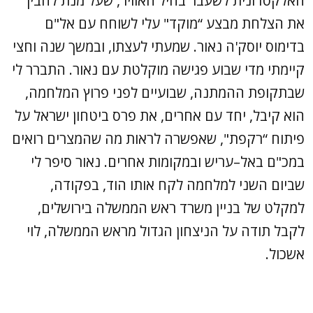
האלקטרונית לשעבר בחיל האוויר, שעל מנת להבין
את הצלחת מבצע “מוקד" עלי לשוחח עם אל"ם
בדימוס יוסק'ה נאור. שמעתי לעצתו, ובמשך שנה וחצי
קיימתי מדי שבוע פגישה מוקלטת עם נאור. התברר לי
שבתקופת ההמתנה, שבועיים לפני פרוץ המלחמה,
הוא קיבל, יחד עם אחרים, את פרס ביטחון ישראל על
פיתוח “רקפת", שאפשרה לראות מה שהמצרים רואים
במכ"ם באל–עריש ובמקומות אחרים. נאור סיפר לי
שביום השני למלחמה לקח אותו הוד, בפקודה,
למקלט של בניין משרד ראש הממשלה בירושלים,
לקבל תודה על הניצחון הגדול מראש הממשלה, לוי
אשכול.