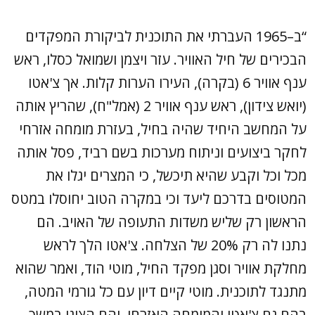
“ב–1965 העברתי את התוכנית לביקורת המפקדים
הבכירים של חיל האוויר. עזר ויצמן ושמואל כסלו, ראש
ענף אוויר 6 (בקרה), העירו הערות קלות. אך צ'אטו
(יואש צידון), ראש ענף אוויר 2 (אמל"ח), שהריץ אותה
על המחשב היחיד שהיה בחיל, בעזרת מומחה אזרחי
לחקר ביצועים וניתוח מערכות בשם רביד, פסל אותה
מכל וכל וקבע שהיא תיכשל, כי המצרים יגלו את
המטוסים בדרכם ליעד וכי במקרה הטוב יחוסלו במטס
הראשון רק שליש משדות התעופה של האויב. הם
נתנו לה רק 20% של הצלחה. צ'אטו הלך לראש
מחלקת אוויר וסגן מפקד החיל, מוטי הוד, ואמר שהוא
מתנגד לתוכנית. מוטי קיים דיון עם כל גורמי המטה,
בהם גם צ'אטו והמומחה האזרחי, והם הציגו במשך