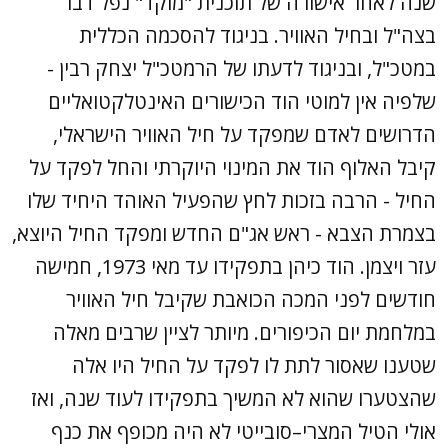
שנה לאחר אישורה של תוכנית "מוקד" נפל דבר
בצה"ל ובחיל האוויר. בניגוד להסכמה הכללית
במטכ"ל, ובניגוד לדעתו של הרמטכ"ל יצחק רבין -
שלפיה אין למוטי הוד הכישורים האינטלקטואליים
הדרושים לאדם שמפקד על חיל האוויר הישראלי,
קיבל האלוף הוד את המינוי היוקרתי והחל לפקד על
החיל - הרבה בזכות לחץ שהפעיל האוהד היחיד שלו
בצמרת הצבא - ראש אג"ם החדש ומפקד החיל היוצא,
עזר ויצמן. הוד כיהן בתפקידו עד מאי 1973, חמישה
חודשים לפני המכה הכואבת שקיבל חיל האוויר
במלחמת יום הכיפורים. מיותר לציין שרבים מאלה
שטענו שאסור לתת לו לפקד על החיל היו אלה
שהצטערו שהוא לא המשיך בתפקידו לעוד שנה, ואז
אולי הטיל המצרי–סובייטי לא היה מכופף את כנף