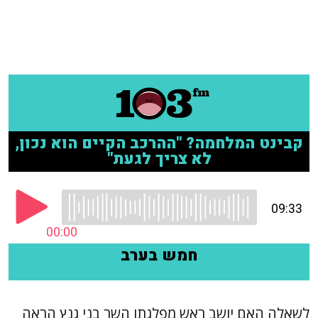
לשאלה האם יושב ראש מפלגתו השר בני גנץ הראה