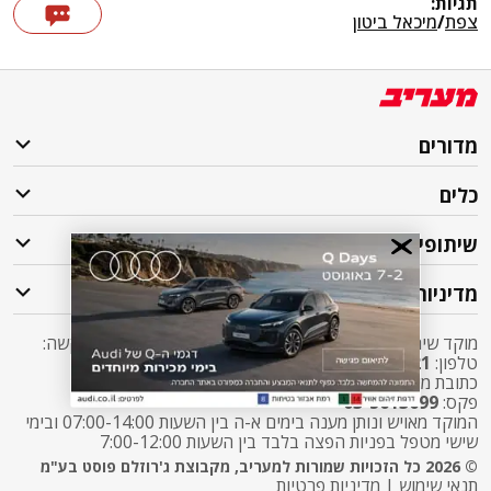
תגיות:
צפת
/
מיכאל ביטון
מדורים
כלים
שיתופי פעולה
מדיניות
מוקד שירות לקוחות מעריב אליו ניתן לפנות בכל שאלה או בקשה:
טלפון:
2421*
שלוחה 5 מעריב או
03-7619056
כתובת מייל:
sherut@maariv.co.il
פקס:
03-5613699
המוקד מאויש ונותן מענה בימים א-ה בין השעות 07:00-14:00 ובימי
שישי מטפל בפניות הפצה בלבד בין השעות 7:00-12:00
© 2026 כל הזכויות שמורות למעריב, מקבוצת ג'רוזלם פוסט בע"מ
תנאי שימוש
|
מדיניות פרטיות