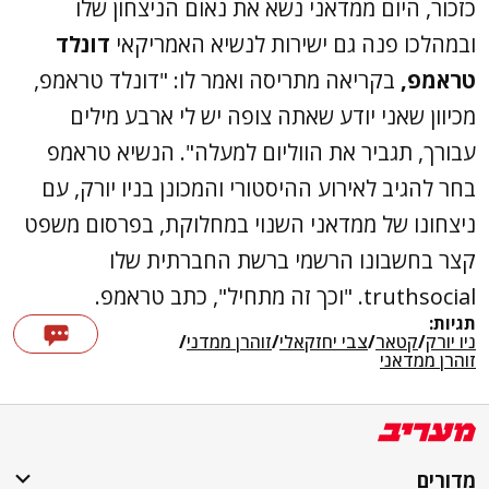
כזכור, היום ממדאני נשא את נאום הניצחון שלו
ובמהלכו פנה גם ישירות לנשיא האמריקאי
דונלד
טראמפ,
בקריאה מתריסה ואמר לו: "דונלד טראמפ,
מכיוון שאני יודע שאתה צופה יש לי ארבע מילים
עבורך, תגביר את הווליום למעלה". הנשיא טראמפ
בחר להגיב לאירוע ההיסטורי והמכונן בניו יורק, עם
ניצחונו של ממדאני השנוי במחלוקת, בפרסום משפט
קצר בחשבונו הרשמי ברשת החברתית שלו
truthsocial. "וכך זה מתחיל", כתב טראמפ.
תגיות:
ניו יורק
/
קטאר
/
צבי יחזקאלי
/
זוהרן ממדני
/
זוהרן ממדאני
מדורים