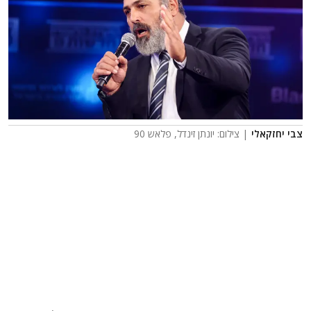
צבי יחזקאלי
| צילום: יונתן זינדל, פלאש 90