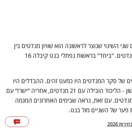
שני השינוי שנוצר לראשונה הוא שוויון מנדטים בין
מפלגת "ישר" לליכוד - שקיבלו כל אחת 23 מנדטים. "ביחד" בראשות נפתלי בנט קיבלה 16
ם של סקר המנדטים היו כמעט זהים. ההבדלים היו
בשלוש המפלגות המתחרות על המקום הראשון - הליכוד הובילה עם 21 מנדטים, אחריה "ישר!" עם
 מנדטים ובמקום השלישי "ביחד" עם 19 מנדטים. עם זאת, נראה שבימים האחרונים המגמה
ת פער של השניים מול בנט.
חירות 2026