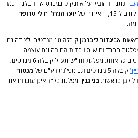
עבר
נתניהו הוביל על איזנקוט במנדט אחד בלבד. כמו
והאיחוד של
יועז הנדל
ו
חילי טרופר
-
ימה.
ראשות
אביגדור ליברמן
קיבלה 10 מנדטים ולצידה גם
פלגות החרדיות ש"ס ויהדות התורה וגם עוצמה
קיבלו 8 מנדטים כל אחת. מפלגת חד"ש-תע"ל קיבלה 6 מנדטים,
ץ'
קיבלה 5 מנדטים וגם מפלגת רע"ם של
מנסור
חול לבן בראשות
בני גנץ
ומפלגת בל"ד אינן עוברות את