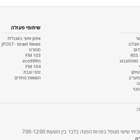
שיתופי פעולה
שר
אימון אישי באנגלית
אצלנו
jPOST- Israel News
דום
ספורט
R
103 FM
 סופהשבוע
eco99fm
104 FM
עיתון
זמני שבת
 מעריב
השוואת מחירים
ו
נוי
: