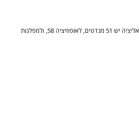
על פי מפת הגושים של הסקר, למפלגות הקואליציה יש 51 מנדטים, לאופוזיציה 58, ולמפלגות