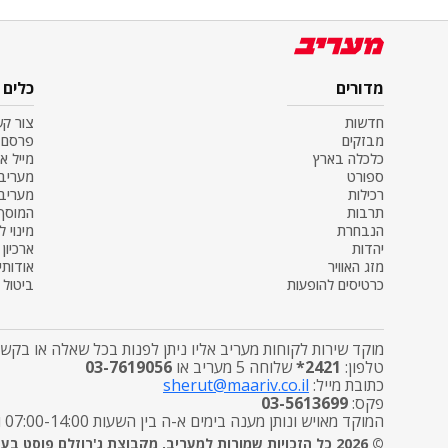
מדורים
כלים
חדשות
צור ק
מבזקים
פרסם 
כלכלה בארץ
מייל א
ספורט
מעריב SS
רכילות
מעריב
תרבות
המוסף
הנבחרת
מינוי ל
יהדות
ארכיון
מזג האוויר
אודותינ
כרטיסים להופעות
ביטול מ
מוקד שירות לקוחות מעריב אליו ניתן לפנות בכל שאלה או בקשה
טלפון:
2421*
שלוחה 5 מעריב או
03-7619056
כתובת מייל:
sherut@maariv.co.il
פקס:
03-5613699
המוקד מאויש ונותן מענה בימים א-ה בין השעות 07:00-14:00 ובימי שישי מטפל בפניות הפצה בלבד בין השעות 7:00-12:00
© 2026 כל הזכויות שמורות למעריב, מקבוצת ג'רוזלם פוסט בע"מ