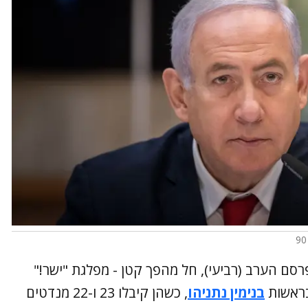
ים השבועי של ערוץ 13, שהתפרסם הערב (רביעי), חל מהפך קטן - מפלגת "ישר!"
בראשות
בנימין נתניהו
, כשהן קיבלו 23 ו-22 מנדטים