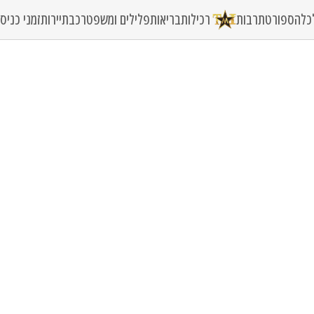
כלה
ספורט
תרבות
רכילות
בריאות
פלילים ומשפט
רכב
תיירות
זמני כני