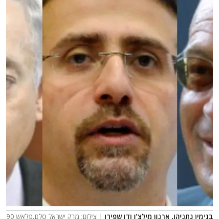
בנימין נתניהו, ארנון מילצ'ן ודן שפירו
| צילום: מרק ישראל סלם,פלאש 90