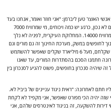
אנשי האוצר טען ליברמן: "אני חוזר ואומר, אנחנו בעד
להעלות שכר המורים, אין חולק ששכר המורים לא נכון, כרגע יש כמה ויכוחים, מי שמרוויח 7000
שקלים חייב לקבל תוספת יותר גדולה ממי שמרוויח 14000. המחלוקת העיקרית, לפניה לא נלך
וך לחופשים במשק, מערכת החינוך זה גם מורים וגם
ילדים, זה שאין סנכרון עולה לנו כ-150 מיליון שקלחם, מעל 6 מיליארד שקלים שאפשר להשתמש
ונה חתמנו הסכם בהסתדרות המורים, עד שאנו
זה שיהיה סנכרון בחופשים, פשוט להגיע לסנכרון בין
ו חתם לאחרונה: "ראית ניגוד עניינים של ביבי? לא.
תי שזה יהיה הכי מפורט שאפשר, אני מקפיד לא לקחת
 דירות להשקעה, זה בניגוד לאינטרסים שלהם, אני