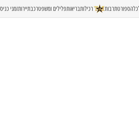
כלה
ספורט
תרבות
רכילות
בריאות
פלילים ומשפט
רכב
תיירות
זמני כני