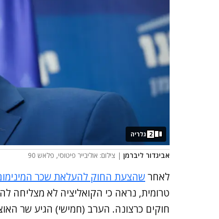
2
גלריה
אביגדור ליברמן
| צילום: אוליבייר פיטוסי, פלאש 90
לאחר
שהצעת החוק להעלאת שכר המינימום ל-40 שק
טרומית, נראה כי הקואליציה לא מצליחה להת