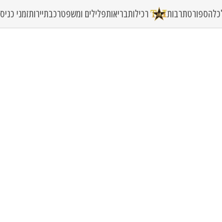
כלה
ספורט
תרבות
רכילות
בריאות
פלילים ומשפט
רכב
תיירות
זמני כני