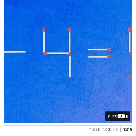
3
גלריה
אתגר
| צילום: צילום מסך