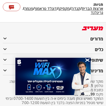
תגיות:
ארצות הברית
/
קנדה
/
מקסיקו
/
דונלד טראמפ
/
פנמה
/
גרינלנד
מדורים
כלים
שיתופי פעולה
מדיניות
מוקד שירות לקוחות מעריב אליו ניתן לפנות בכל שאלה או בקשה:
טלפון:
2421*
שלוחה 5 מעריב או
03-7619056
כתובת מייל:
sherut@maariv.co.il
פקס:
03-5613699
המוקד מאויש ונותן מענה בימים א-ה בין השעות 07:00-14:00 ובימי
שישי מטפל בפניות הפצה בלבד בין השעות 7:00-12:00