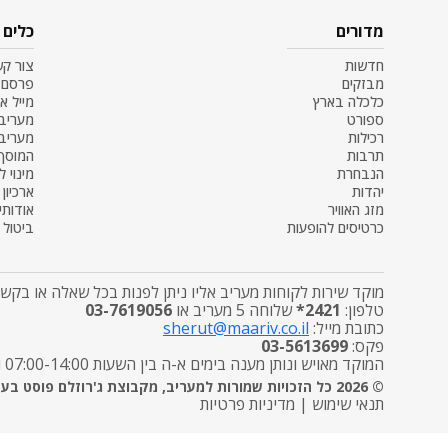
מדורים
כלים
חדשות
צור ק
מבזקים
פרסם 
כלכלה בארץ
מייל א
ספורט
מעריב SS
רכילות
מעריב
תרבות
המוסף
הנבחרת
מינוי ל
יהדות
ארכיון
מזג האוויר
אודותינ
כרטיסים להופעות
ביטול מ
מוקד שירות לקוחות מעריב אליו ניתן לפנות בכל שאלה או בקשה
טלפון:
2421*
שלוחה 5 מעריב או
03-7619056
כתובת מייל:
sherut@maariv.co.il
פקס:
03-5613699
המוקד מאויש ונותן מענה בימים א-ה בין השעות 07:00-14:00 ובימי שישי מטפל בפניות הפצה בלבד בין השעות 7:00-12:00
© 2026 כל הזכויות שמורות למעריב, מקבוצת ג'רוזלם פוסט בע"מ
תנאי שימוש
|
מדיניות פרטיות