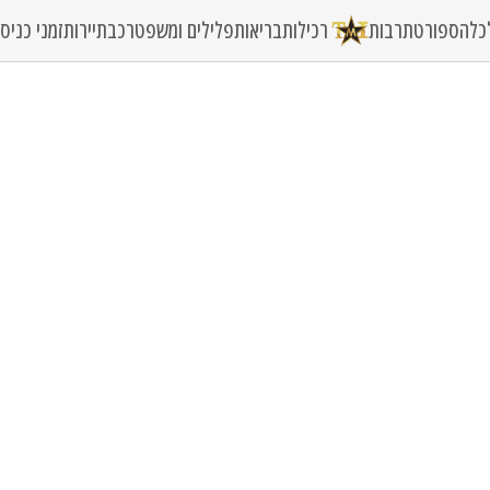
כלה
ספורט
תרבות
רכילות
בריאות
פלילים ומשפט
רכב
תיירות
זמני כני