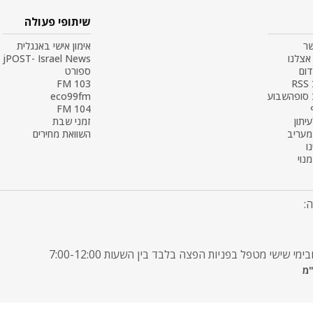
שיתופי פעולה
שר
אימון אישי באנגלית
אצלנו
jPOST- Israel News
דום
ספורט
R
103 FM
 סופהשבוע
eco99fm
104 FM
עיתון
זמני שבת
 מעריב
השוואת מחירים
ו
נוי
: