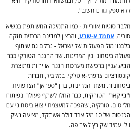
להתמודד מול לחץ רוסי, ובמשוואה הזו טורקיה היא
ללא ספק גורם חשוב".
מלבד סוגיות אזוריות - כמו התמיכה המשותפת בנשיא
סוריה,
אחמד א-שרע
, והרצון למדינה מרכזית חזקה
בלבנון מול הפעולות של ישראל - נרקם גם שיתוף
פעולה ביטחוני בין המדינות. שר ההגנה הטורקי כבר
הביע עניין ברכישת מערכות הגנה אוויריות מתוצרת
קונסורציום צרפתי-איטלקי. במקביל, חברות
ביטחוניות משתי המדינות, בהן "ספראן" הצרפתית
ו"בייקאר" הטורקית, כבר החלו לשתף פעולה בפיתוח
מל"טים. טורקיה, שהפכה למעצמת ייצוא ביטחוני עם
הכנסות של 10 מיליארד דולר אשתקד, מציעה נשק
זול ועמיד שקורץ לאירופה.