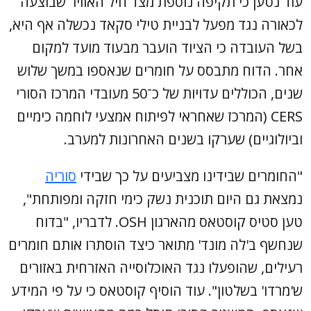
עוד נטען כי תקיפה נוספת מצד חיל האוויר שבוצעה
לכאורה נגד מפעל לבניית טילי סקאד נכשלה אף היא,
בשל העובדה כי הציוד הועבר מבעוד מועד למקום
אחר. הדוח מתבסס על חומרים שנאספו במשך שלוש
שנים, הכוללים עדויות של כ־50 מעובדי המרכז הסורי
CERS (המרכז שאחראי לפיתוח אמצעי לוחמה כימיים
וביולוגיים) שערקו בשנים האחרונות למערב.
"החומרים שבידינו מצביעים על כך שבידי
סוריה
נמצאת גם היום תוכנית נשק כימי חזקה ומפותחת",
טען סטיס קוסטאס מהארגון OSH. לדבריו, "בדוח
שנחשף ב'לה מונד' מתואר כיצד הוסתרו אותם חומרים
רעילים, שהופעלו נגד האוכלוסייה האזרחית באזורים
ש'מרדו' בשלטון". עוד הוסיף קוסטאס כי על פי המידע