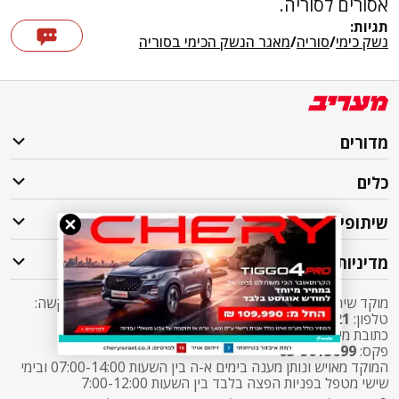
אסורים לסוריה.
תגיות:
נשק כימי
/
סוריה
/
מאגר הנשק הכימי בסוריה
מדורים
כלים
שיתופי פעולה
מדיניות
מוקד שירות לקוחות מעריב אליו ניתן לפנות בכל שאלה או בקשה:
טלפון:
2421*
שלוחה 5 מעריב או
03-7619056
כתובת מייל:
sherut@maariv.co.il
פקס:
03-5613699
המוקד מאויש ונותן מענה בימים א-ה בין השעות 07:00-14:00 ובימי
שישי מטפל בפניות הפצה בלבד בין השעות 7:00-12:00