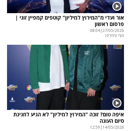
אור ועדי מ"המירוץ למיליון" קוטפים קמפיין זוגי |
פרסום ראשון
08:04
|
27/05/2026
צוף צימרינג
איפה טום? זוכה "המירוץ למיליון" לא הגיע לחגיגת
סיום העונה
12:59
|
14/05/2026