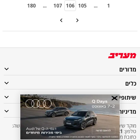
180
...
107
106
105
...
1
מדורים
כלים
שיתופי פעולה
מדיניות
מוקד שירות לקוחות מעריב אליו ניתן לפנות בכל שאלה או בקשה:
טלפון:
2421*
שלוחה 5 מעריב או
03-7619056
כתובת מייל:
sherut@maariv.co.il